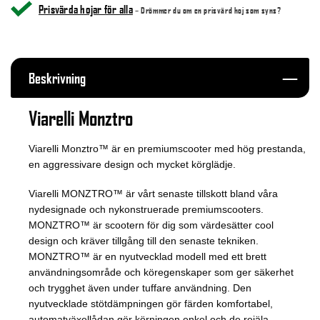
Prisvärda hojar för alla
– Drömmer du om en prisvärd hoj som syns?
Beskrivning
Viarelli Monztro
Viarelli Monztro™ är en premiumscooter med hög prestanda,
en aggressivare design och mycket körglädje.
Viarelli MONZTRO™ är vårt senaste tillskott bland våra
nydesignade och nykonstruerade premiumscooters.
MONZTRO™ är scootern för dig som värdesätter cool
design och kräver tillgång till den senaste tekniken.
MONZTRO™ är en nyutvecklad modell med ett brett
användningsområde och köregenskaper som ger säkerhet
och trygghet även under tuffare användning. Den
nyutvecklade stötdämpningen gör färden komfortabel,
automatväxellådan gör körningen enkel och de rejäla