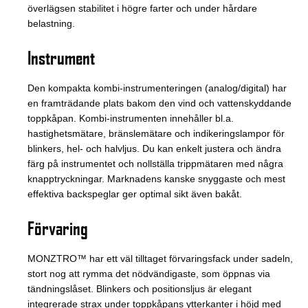
överlägsen stabilitet i högre farter och under hårdare
belastning.
Instrument
Den kompakta kombi-instrumenteringen (analog/digital) har
en framträdande plats bakom den vind och vattenskyddande
toppkåpan. Kombi-instrumenten innehåller bl.a.
hastighetsmätare, bränslemätare och indikeringslampor för
blinkers, hel- och halvljus. Du kan enkelt justera och ändra
färg på instrumentet och nollställa trippmätaren med några
knapptryckningar. Marknadens kanske snyggaste och mest
effektiva backspeglar ger optimal sikt även bakåt.
Förvaring
MONZTRO™ har ett väl tilltaget förvaringsfack under sadeln,
stort nog att rymma det nödvändigaste, som öppnas via
tändningslåset. Blinkers och positionsljus är elegant
integrerade strax under toppkåpans ytterkanter i höjd med