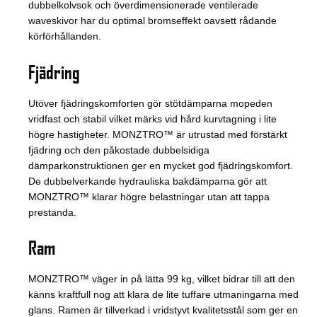
dubbelkolvsok och överdimensionerade ventilerade
waveskivor har du optimal bromseffekt oavsett rådande
körförhållanden.
Fjädring
Utöver fjädringskomforten gör stötdämparna mopeden
vridfast och stabil vilket märks vid hård kurvtagning i lite
högre hastigheter. MONZTRO™ är utrustad med förstärkt
fjädring och den påkostade dubbelsidiga
dämparkonstruktionen ger en mycket god fjädringskomfort.
De dubbelverkande hydrauliska bakdämparna gör att
MONZTRO™ klarar högre belastningar utan att tappa
prestanda.
Ram
MONZTRO™ väger in på lätta 99 kg, vilket bidrar till att den
känns kraftfull nog att klara de lite tuffare utmaningarna med
glans. Ramen är tillverkad i vridstyvt kvalitetsstål som ger en