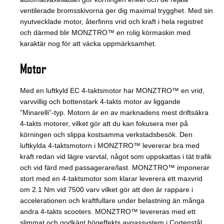
ventilerade bromsskivorna ger dig maximal trygghet. Med sin
nyutvecklade motor, återfinns vrid och kraft i hela registret
och därmed blir MONZTRO™ en rolig körmaskin med
karaktär nog för att väcka uppmärksamhet.
Motor
Med en luftkyld EC 4-taktsmotor har MONZTRO™ en vrid,
varvvillig och bottenstark 4-takts motor av liggande
”Minarelli”-typ. Motorn är en av marknadens mest driftsäkra
4-takts motorer, vilket gör att du kan fokusera mer på
körningen och slippa kostsamma verkstadsbesök. Den
luftkylda 4-taktsmotorn i MONZTRO™ levererar bra med
kraft redan vid lägre varvtal, något som uppskattas i tät trafik
och vid färd med passagerare/last. MONZTRO™ imponerar
stort med en 4-taktsmotor som klarar leverera ett maxvrid
om 2.1 Nm vid 7500 varv vilket gör att den är rappare i
accelerationen och kraftfullare under belastning än många
andra 4-takts scooters. MONZTRO™ levereras med ett
slimmat och godkänt högeffekts avgassystem i Cortenstål.