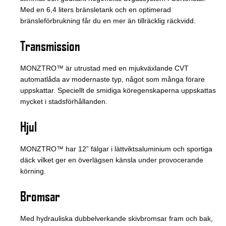
Med en 6,4 liters bränsletank och en optimerad
bränsleförbrukning får du en mer än tillräcklig räckvidd.
Transmission
MONZTRO™ är utrustad med en mjukväxlande CVT
automatlåda av modernaste typ, något som många förare
uppskattar. Speciellt de smidiga köregenskaperna uppskattas
mycket i stadsförhållanden.
Hjul
MONZTRO™ har 12” fälgar i lättviktsaluminium och sportiga
däck vilket ger en överlägsen känsla under provocerande
körning.
Bromsar
Med hydrauliska dubbelverkande skivbromsar fram och bak,