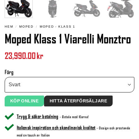
HEM
/
MOPED
/
MOPED - KLASS 1
Moped Klass 1 Viarelli Monztro
23,990.00
kr
Färg
KÖP ONLINE
HITTA ÅTERFÖRSÄLJARE
Trygg & säker betalning
– Betala med Klarna!
Italiensk inspiration och skandinavisk kvalitet
– Design och prestanda
med en touch av Italien