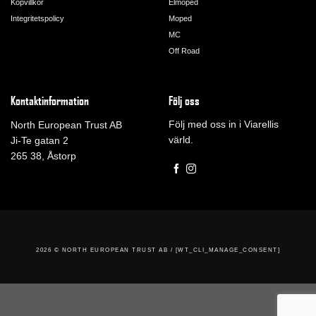
Köpvillkor
Elmoped
Integritetspolicy
Moped
MC
Off Road
Kontaktinformation
Följ oss
Följ med oss in i Viarellis
North European Trust AB
värld.
Ji-Te gatan 2
265 38, Åstorp
2026 ©
NORTH EUROPEAN TRUST AB / [WT_CLI_MANAGE_CONSENT]