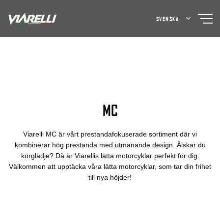
Skip
to
SVENSKA
content
MC
Viarelli MC är vårt prestandafokuserade sortiment där vi
kombinerar hög prestanda med utmanande design. Älskar du
körglädje? Då är Viarellis lätta motorcyklar perfekt för dig.
Välkommen att upptäcka våra lätta motorcyklar, som tar din frihet
till nya höjder!