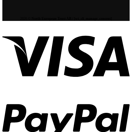
2026 ©
North European Trust AB / [wt_cli_manage_consent]