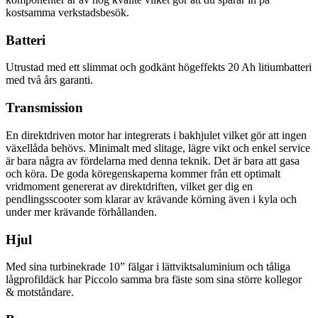
kostsamma verkstadsbesök.
Batteri
Utrustad med ett slimmat och godkänt högeffekts 20 Ah litiumbatteri
med två års garanti.
Transmission
En direktdriven motor har integrerats i bakhjulet vilket gör att ingen
växellåda behövs. Minimalt med slitage, lägre vikt och enkel service
är bara några av fördelarna med denna teknik. Det är bara att gasa
och köra. De goda köregenskaperna kommer från ett optimalt
vridmoment genererat av direktdriften, vilket ger dig en
pendlingsscooter som klarar av krävande körning även i kyla och
under mer krävande förhållanden.
Hjul
Med sina turbinekrade 10” fälgar i lättviktsaluminium och tåliga
lågprofildäck har Piccolo samma bra fäste som sina större kollegor
& motståndare.