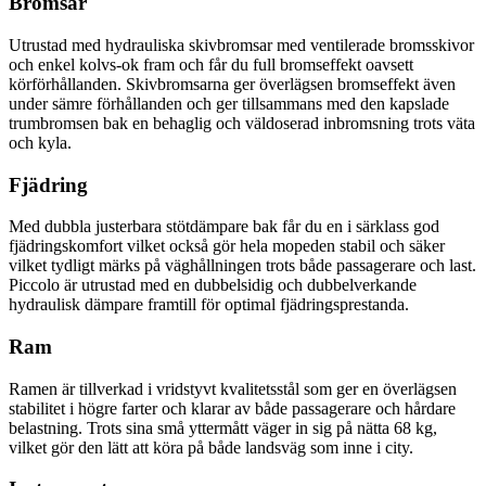
Bromsar
Utrustad med hydrauliska skivbromsar med ventilerade bromsskivor
och enkel kolvs-ok fram och får du full bromseffekt oavsett
körförhållanden. Skivbromsarna ger överlägsen bromseffekt även
under sämre förhållanden och ger tillsammans med den kapslade
trumbromsen bak en behaglig och väldoserad inbromsning trots väta
och kyla.
Fjädring
Med dubbla justerbara stötdämpare bak får du en i särklass god
fjädringskomfort vilket också gör hela mopeden stabil och säker
vilket tydligt märks på väghållningen trots både passagerare och last.
Piccolo är utrustad med en dubbelsidig och dubbelverkande
hydraulisk dämpare framtill för optimal fjädringsprestanda.
Ram
Ramen är tillverkad i vridstyvt kvalitetsstål som ger en överlägsen
stabilitet i högre farter och klarar av både passagerare och hårdare
belastning. Trots sina små yttermått väger in sig på nätta 68 kg,
vilket gör den lätt att köra på både landsväg som inne i city.