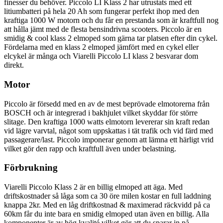
finesser du behöver. Piccolo LI Klass 2 har utrustats med ett
litiumbatteri på hela 20 Ah som fungerar perfekt ihop med den
kraftiga 1000 W motorn och du får en prestanda som är kraftfull nog
att hålla jämt med de flesta bensindrivna scooters. Piccolo är en
smidig & cool klass 2 elmoped som gärna tar platsen efter din cykel.
Fördelarna med en klass 2 elmoped jämfört med en cykel eller
elcykel är många och Viarelli Piccolo LI klass 2 besvarar dom
direkt.
Motor
Piccolo är försedd med en av de mest beprövade elmotorerna från
BOSCH och är integrerad i bakhjulet vilket skyddar för större
slitage. Den kraftiga 1000 watts elmotorn levererar sin kraft redan
vid lägre varvtal, något som uppskattas i tät trafik och vid färd med
passagerare/last. Piccolo imponerar genom att lämna ett härligt vrid
vilket gör den rapp och kraftfull även under belastning.
Förbrukning
Viarelli Piccolo Klass 2 är en billig elmoped att äga. Med
driftskostnader så låga som ca 30 öre milen kostar en full laddning
knappa 2kr. Med en låg driftkostnad & maximerad räckvidd på ca
60km får du inte bara en smidig elmoped utan även en billig. Alla
komponenter är av hög kvalité vilket gör att du sparar in på