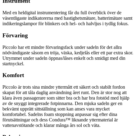
Instrument
Med en heldigital instrumentering får du full överblick över de
väsentligaste indikatorerna med hastighetsmätare, batterimätare samt
indikeringslampor för blinkers och hel- och halvljus i tydlig fokus.
Förvaring
Piccolo har ett mindre förvaringsfack under sadeln för det allra
nödvändigaste såsom en tröja, väska, kedjelås eller ett par extra skor.
Utrymmet under sadeln öppnas/låses enkelt och smidigt med din
startnyckel.
Komfort
Piccolo är trots sina mindre yttermått ett säkert och stabilt fordon
skapat för att tåla daglig användning året runt. Den är stor nog att
klara även passagerare som sitter bra och har bra fotstöd med hjälp
av de snyggt integrerade fotpinnarna. Den mjuka sadeln ger en
bekvämt upprätt sittställning som kan anses vara mycket
komfortabel. Sadelns foam stoppning anpassar sig efter dina
förutsättningar och dess Condura™ liknande yttermaterial är
vattenavstötande och klarar många års sol och väta.