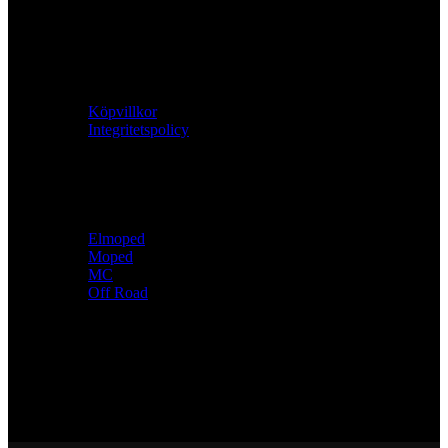
265 38, Åstorp
Viarelli
Köpvillkor
Integritetspolicy
Utbud
Elmoped
Moped
MC
Off Road
Följ oss
Följ med oss in i Viarellis värld.