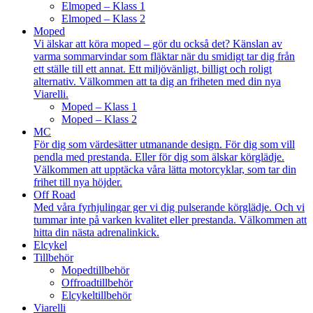
Elmoped – Klass 1
Elmoped – Klass 2
Moped
Vi älskar att köra moped – gör du också det? Känslan av
varma sommarvindar som fläktar när du smidigt tar dig från
ett ställe till ett annat. Ett miljövänligt, billigt och roligt
alternativ. Välkommen att ta dig an friheten med din nya
Viarelli.
Moped – Klass 1
Moped – Klass 2
MC
För dig som värdesätter utmanande design. För dig som vill
pendla med prestanda. Eller för dig som älskar körglädje.
Välkommen att upptäcka våra lätta motorcyklar, som tar din
frihet till nya höjder.
Off Road
Med våra fyrhjulingar ger vi dig pulserande körglädje. Och vi
tummar inte på varken kvalitet eller prestanda. Välkommen att
hitta din nästa adrenalinkick.
Elcykel
Tillbehör
Mopedtillbehör
Offroadtillbehör
Elcykeltillbehör
Viarelli