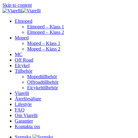
Skip to content
Elmoped
Elmoped – Klass 1
Elmoped – Klass 2
Moped
Moped – Klass 1
Moped – Klass 2
MC
Off Road
Elcykel
Tillbehör
Mopedtillbehör
Offroadtillbehör
Elcykeltillbehör
Viarelli
Återförsäljare
Lifestyle
FAQ
Om Viarelli
Garantier
Kontakta oss
Svenska