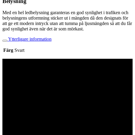
Belysning
Med en hel ledbelysning garanteras en god synlighet i trafiken och
belysningens utformning sticker ut i mängden då den designats för
att ge ett modern intryck utan att tumma på ljusmängden så att du får
god synlighet även när det är som mörkast.
Ytterligare information
Färg
Svart
Kontaktinformation
North European Trust AB
Ji-Te gatan 2