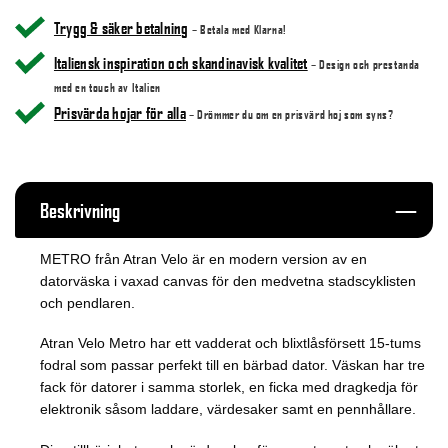
Trygg & säker betalning
– Betala med Klarna!
Italiensk inspiration och skandinavisk kvalitet
– Design och prestanda
med en touch av Italien
Prisvärda hojar för alla
– Drömmer du om en prisvärd hoj som syns?
Beskrivning
METRO från Atran Velo är en modern version av en
datorväska i vaxad canvas för den medvetna stadscyklisten
och pendlaren.
Atran Velo Metro har ett vadderat och blixtlåsförsett 15-tums
fodral som passar perfekt till en bärbad dator. Väskan har tre
fack för datorer i samma storlek, en ficka med dragkedja för
elektronik såsom laddare, värdesaker samt en pennhållare.