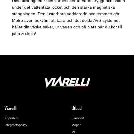
Dina tillhörigheter och värdesaker förvaras tryggt och säkert
under det vattentäta locket och den starka magnetiska
stängningen. Den justerbara vadderade axelremmen gör
Metro även bekväm att bära och det dolda AVS-systemet
håller din väska säker, ur vägen och på plats när du kör till
jobb & skola!
Viarelli
Utbud
Köpvillkor
Elmoped
Integritetspolicy
Moped
MC