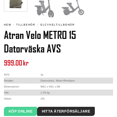
HEM
/
TILLBEHÖR
/
ELCYKELTILLBEHÖR
Atran Velo METRO 15
Datorväska AVS
999.00
kr
AVS:
Ja
Detaljer:
Datorväska, Water-Resistant
Dimensioner:
W41 x H31 x D8
Vikt:
1.35 kg
Volym:
10L
KÖP ONLINE
HITTA ÅTERFÖRSÄLJARE