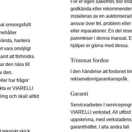
För er egen säkerhet, bör end
godkända eller rekommende
installeras av en auktorisera
ansvar över fel, problem eller 
ual omsorgsfullt
eller reparationer. En del res
nehåller
parenteser i denna manual. E
nvända, hantera
hjälper er gärna med dessa.
t vara omöjligt
amt att förhindra
Trimmat fordon
r den nära till
I den händelse att fordonet trim
v den.
reklamation/garantianspråk.
ler har frågor
kta er VIARELLI
Garanti
ing och skall alltid
Servicearbeten I serviceprog
VIARELLI verkstad. All utförd
uppskrivna, med verkstadens 
garantihäftet. I alla andra fall
 tekniskt skick,