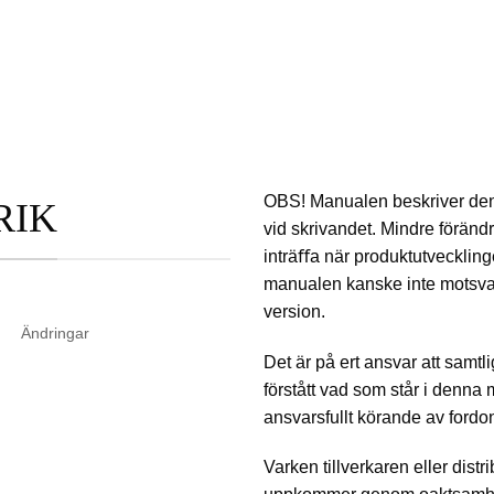
OBS! Manualen beskriver den 
RIK
vid skrivandet. Mindre föränd
inträﬀa när produktutvecklingen
manualen kanske inte motsvar
version.
Ändringar
Det är på ert ansvar att samtl
förstått vad som står i denna m
ansvarsfullt körande av fordo
Varken tillverkaren eller dist