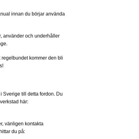
ual innan du börjar använda
, använder och underhåller
nge.
t regelbundet kommer den bli
s!
 i Sverige till detta fordon. Du
-verkstad här:
er, vänligen kontakta
hittar du på: