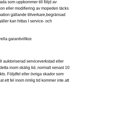
kada som uppkommer till följd av
ion eller modifiering av mopeden täcks
mation gällande tillverkare,begränsad
ller kan hittas I service- och
ella garantivillkor.
ll auktoriserad serviceverkstad eller
detta inom skälig tid, normalt senast 10
ckts. Följdfel eller övriga skador som
at ett fel inom rimlig tid kommer inte att