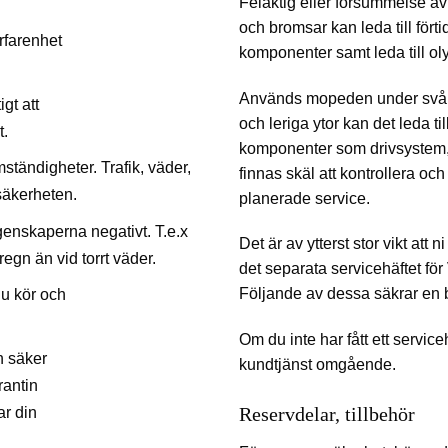
Felaktig eller försummelse av
och bromsar kan leda till för
rfarenhet
komponenter samt leda till ol
Används mopeden under svåra
igt att
och leriga ytor kan det leda til
t.
komponenter som drivsystem, 
ständigheter. Trafik, väder,
finnas skäl att kontrollera oc
säkerheten.
planerade service.
egenskaperna negativt. T.e.x
Det är av ytterst stor vikt att n
regn än vid torrt väder.
det separata servicehäftet för 
Följande av dessa säkrar en be
u kör och
Om du inte har fått ett service
ch säker
kundtjänst omgående.
rantin
Reservdelar, tillbehör
ar din