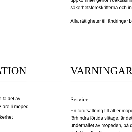
uppkommer genom oaktsamhet e
säkerhetsföreskrifterna och 
Alla rättigheter till ändringar 
ATION
VARNINGA
 ta del av
Service
 Viarelli moped
En förutsättning till att er mope
äkerhet
förhindra förtida slitage, är de
underhållet av mopeden, på d