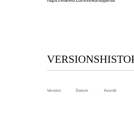
https://viarelli.com/sv/kundtjanst/
VERSIONSHISTO
Version
Datum
Avsnitt