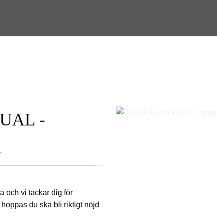
AL -
A
za
och vi tackar dig för
 hoppas du ska bli riktigt nöjd