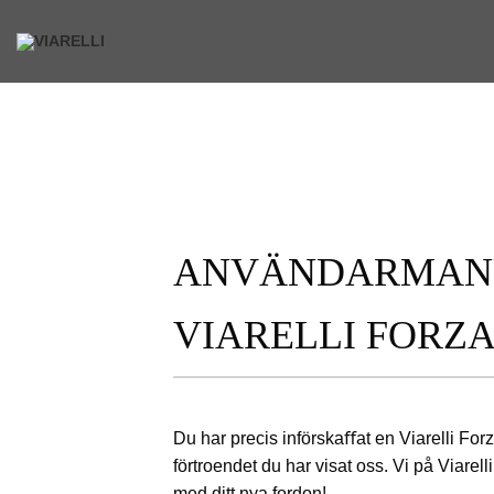
Skip
to
content
ANVÄNDARMANU
VIARELLI FORZ
Du har precis införskaﬀat en
Viarelli For
förtroendet du har visat oss. Vi på Viarelli
med ditt nya fordon!