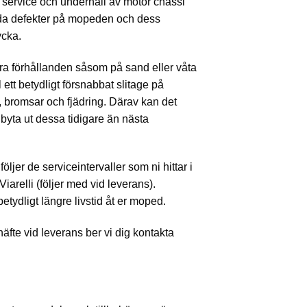
 service och underhåll av motor chassi
tida defekter på mopeden och dess
ycka.
 förhållanden såsom på sand eller våta
l ett betydligt försnabbat slitage på
bromsar och fjädring. Därav kan det
h byta ut dessa tidigare än nästa
i följer de serviceintervaller som ni hittar i
Viarelli (följer med vid leverans).
tydligt längre livstid åt er moped.
häfte vid leverans ber vi dig kontakta