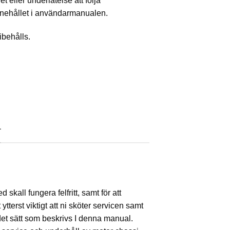
ller underlåtelse att följa
innehållet i användarmanualen.
bibehålls.
R
d skall fungera felfritt, samt för att
t ytterst viktigt att ni sköter servicen samt
et sätt som beskrivs I denna manual.