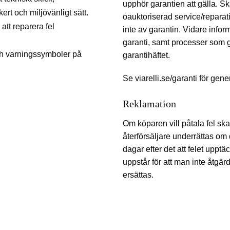
upphör garantien att gälla. S
rt och miljövänligt sätt.
oauktoriserad service/reparat
 att reparera fel
inte av garantin. Vidare infor
garanti, samt processer som gä
h varningssymboler på
garantihäftet.
Se viarelli.se/garanti för gener
Reklamation
Om köparen vill påtala fel ska
återförsäljare underrättas om 
dagar efter det att felet upptä
uppstår för att man inte åtgärd
ersättas.