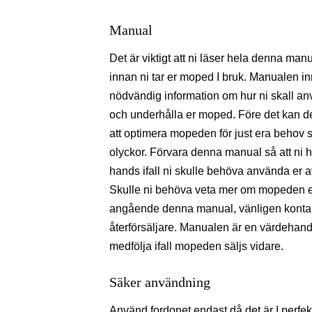
Manual
Det är viktigt att ni läser hela denna man
innan ni tar er moped I bruk. Manualen in
nödvändig information om hur ni skall a
och underhålla er moped. Före det kan de
att optimera mopeden för just era behov s
olyckor. Förvara denna manual så att ni ha
hands ifall ni skulle behöva använda er a
Skulle ni behöva veta mer om mopeden el
angående denna manual, vänligen konta
återförsäljare. Manualen är en värdehandl
medfölja ifall mopeden säljs vidare.
Säker användning
Använd fordonet endast då det är I perfekt