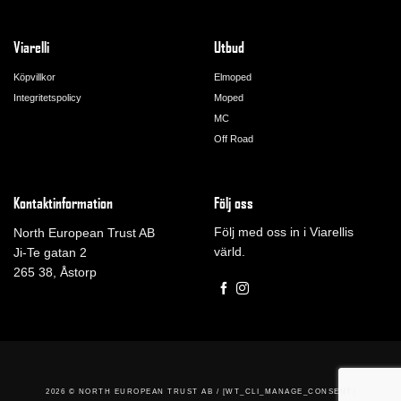
Viarelli
Utbud
Köpvillkor
Elmoped
Integritetspolicy
Moped
MC
Off Road
Kontaktinformation
Följ oss
Följ med oss in i Viarellis
North European Trust AB
värld.
Ji-Te gatan 2
265 38, Åstorp
2026 ©
NORTH EUROPEAN TRUST AB / [WT_CLI_MANAGE_CONSENT]