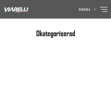
Skip
to
SVENSKA
content
Okategoriserad